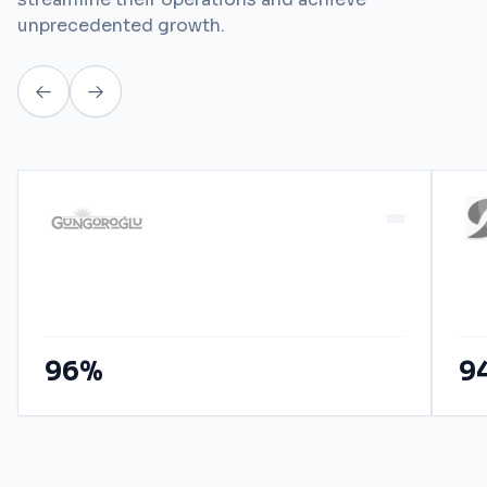
unprecedented growth.
96%
9