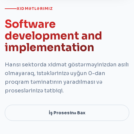
XIDMƏTLƏRIMIZ
Software
development and
implementation
Hansı sektorda xidmət göstərməyinizdən asılı
olmayaraq, istəklərinizə uyğun 0-dan
proqram təminatının yaradılması və
proseslərinizə tətbiqi.
İş Prosesinə Bax