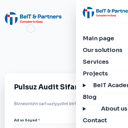
Main page
Our solutions
Services
Projects
BeIT Acad
Pulsuz Audit Sifariş Et
Blog
Biznesinizin cari vəziyyətini birlikdə təhlil edək.
About us
Contact
Ad və Soyad
*