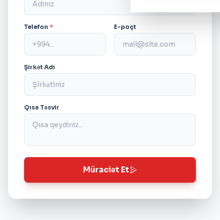
Telefon
*
E-poçt
Şirkət Adı
Qısa Təsvir
Müraciət Et