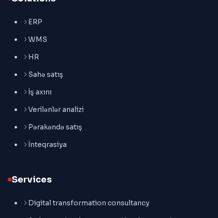
ERP
WMS
HR
Sahə satış
İş axını
Verilənlər analizi
Pərakəndə satış
İnteqrasiya
Services
Digital transformation consultancy