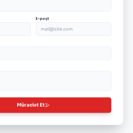
E-poçt
Müraciət Et