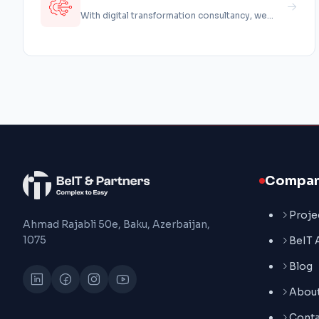
consultancy
With digital transformation consultancy, we
offer the services all together that...
Compa
Proje
Ahmad Rajabli 50e, Baku, Azerbaijan,
1075
BeIT
Blog
About
Conta