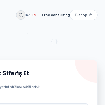
AZ
|
EN
Free consulting
E-shop
 Sifariş Et
yətini birlikdə təhlil edək.