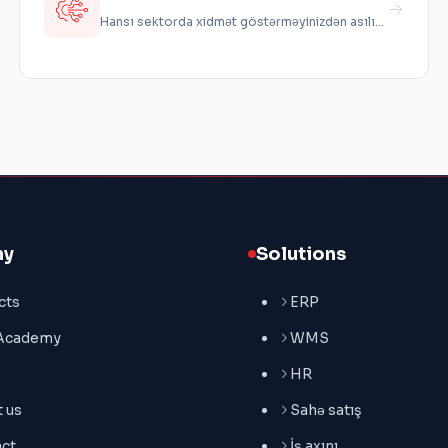
implementation
Hansı sektorda xidmət göstərməyinizdən asılı
olmayaraq, istəklərinizə uyğun 0-da...
ny
Solutions
cts
ERP
 Academy
WMS
HR
 us
Sahə satış
ct
İş axını