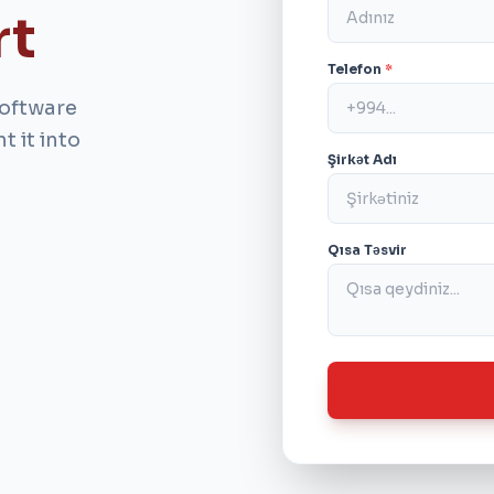
rt
Telefon
*
software
 it into
Şirkət Adı
Qısa Təsvir