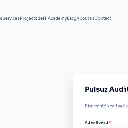
ns
Services
Projects
BeIT Academy
Blog
About us
Contact
Pulsuz Audit
Biznesinizin cari vəziy
Ad və Soyad
*