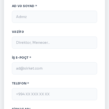
AD VƏ SOYAD *
VƏZIFƏ
İŞ E-POÇT *
TELEFON *