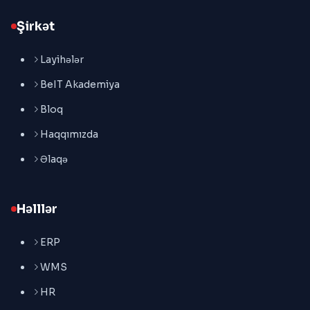
Şirkət
Layihələr
BeIT Akademiya
Bloq
Haqqımızda
Əlaqə
Həlllər
ERP
WMS
HR