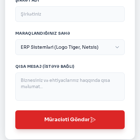
ŞIRKƏT ADI
MARAQLANDIĞINIZ SAHƏ
QISA MESAJ (İSTƏYƏ BAĞLI)
Müraciəti Göndər