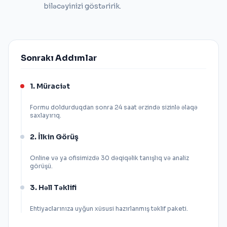
biləcəyinizi göstəririk.
Sonrakı Addımlar
1. Müraciət
Formu doldurduqdan sonra 24 saat ərzində sizinlə əlaqə
saxlayırıq.
2. İlkin Görüş
Online və ya ofisimizdə 30 dəqiqəlik tanışlıq və analiz
görüşü.
3. Həll Təklifi
Ehtiyaclarınıza uyğun xüsusi hazırlanmış təklif paketi.