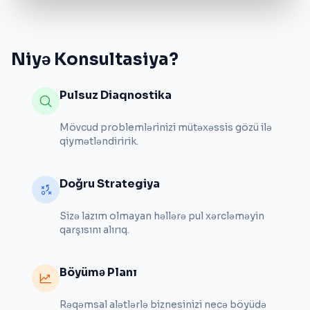
Niyə Konsultasiya?
Pulsuz Diaqnostika
Mövcud problemlərinizi mütəxəssis gözü ilə
qiymətləndiririk.
Doğru Strategiya
Sizə lazım olmayan həllərə pul xərcləməyin
qarşısını alırıq.
Böyümə Planı
Rəqəmsal alətlərlə biznesinizi necə böyüdə