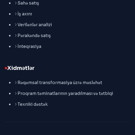
Sahə satış
İş axını
Verilənlər analizi
Pərakəndə satış
İnteqrasiya
Xidmətlər
Rəqəmsal transformasiya üzrə məsləhət
Proqram təminatlarının yaradılması və tətbiqi
Texniki dəstək