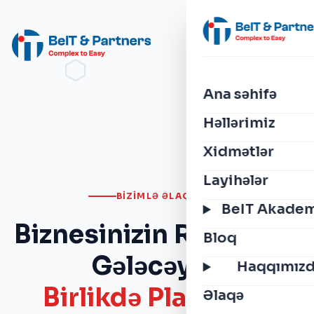
Ana səhifə
Həllərimiz
Xidmətlər
Layihələr
BIZIMLƏ ƏLAQƏ
BeIT Akade
Biznesinizin Rəqəmsal
Bloq
Gələcəyini
Haqqımız
Birlikdə Planlayaq
Əlaqə