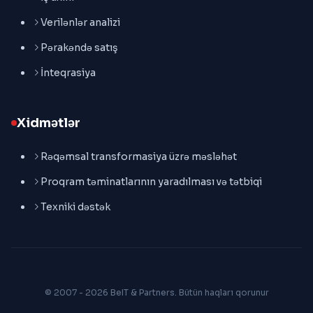
Verilənlər analizi
Pərakəndə satış
İnteqrasiya
Xidmətlər
Rəqəmsal transformasiya üzrə məsləhət
Proqram təminatlarının yaradılması və tətbiqi
Texniki dəstək
© 2007 - 2026 BeIT & Partners. Bütün haqları qorunur