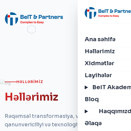
Ana səhifə
Həllərimiz
Xidmətlər
Layihələr
HƏLLƏRIMIZ
BeIT Akade
Həllərimiz
Bloq
Haqqımız
Rəqəmsal transformasiya, vergi
Əlaqə
qanunvericiliyi və texnologiya dünyasındakı