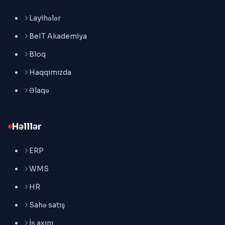
Layihələr
BeIT Akademiya
Bloq
Haqqımızda
Əlaqə
Həlllər
ERP
WMS
HR
Sahə satış
İş axını