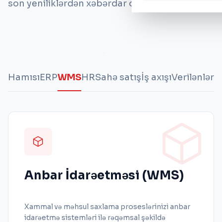
son yeniliklərdən xəbərdar olun.
Hamısı
ERP
WMS
HR
Sahə satış
İş axışı
Verilənlər a
Anbar İdarəetməsi (WMS)
Xammal və məhsul saxlama proseslərinizi anbar
idarəetmə sistemləri ilə rəqəmsal şəkildə