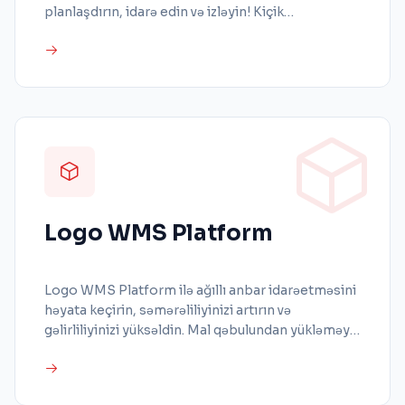
planlaşdırın, idarə edin və izləyin! Kiçik
müəssisələrdən tutmuş irimiqyaslı obyektlərə
qədər hər bir ehtiyaca uyğunlaşdırılmış
inteqrasiya olunmuş və miqyaslana bilən anbar
idarəetmə sistemi həlləri ilə xərc və vaxt qənaətinə
nail olun.
Logo WMS Platform
Logo WMS Platform ilə ağıllı anbar idarəetməsini
həyata keçirin, səmərəliliyinizi artırın və
gəlirliliyinizi yüksəldin. Mal qəbulundan yükləməyə,
uyğun nəqliyyat vasitəsinin seçilməsindən
məhsulun müştəriyə çatdırılmasına qədər bütün
anbar proseslərini orta və böyük ölçülü biznesiniz