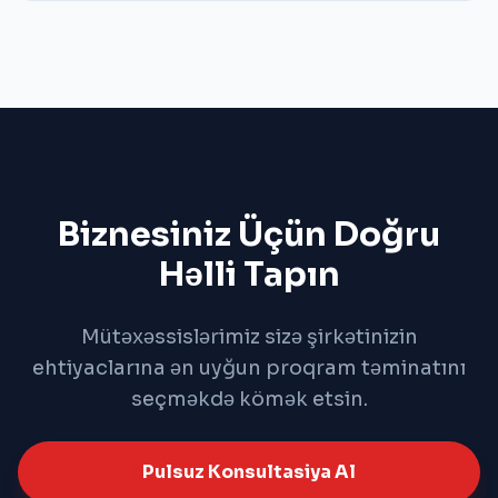
üçün tək nöqtədən idarə edin.
Biznesiniz Üçün Doğru
Həlli Tapın
Mütəxəssislərimiz sizə şirkətinizin
ehtiyaclarına ən uyğun proqram təminatını
seçməkdə kömək etsin.
Pulsuz Konsultasiya Al