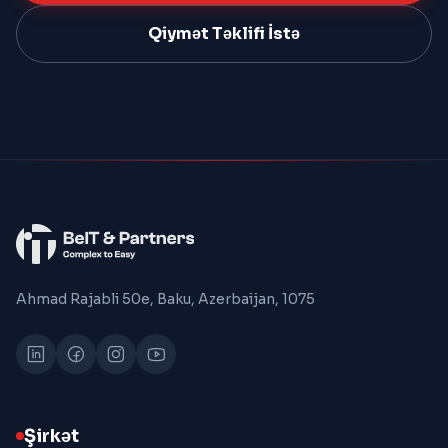
Qiymət Təklifi İstə
Ahmad Rajabli 50e, Baku, Azerbaijan, 1075
Şirkət