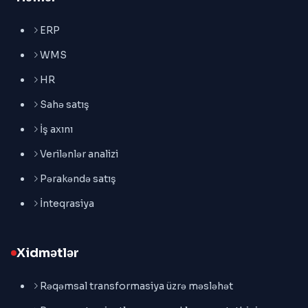
ERP
WMS
HR
Sahə satış
İş axını
Verilənlər analizi
Pərakəndə satış
İnteqrasiya
Xidmətlər
Rəqəmsal transformasiya üzrə məsləhət