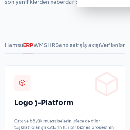
son yeniliklərdən xəbərdar olun.
Hamısı
ERP
WMS
HR
Sahə satış
İş axışı
Verilənlər a
Logo j-Platform
Orta və böyük müəssisələrin, eləcə də diler
təşkilatı olan şirkətlərin hər bir biznes prosesinin