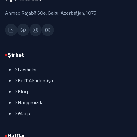
Ahmad Rajabli 50e, Baku, Azerbaijan, 1075
Şirkət
Layihələr
BeIT Akademiya
Bloq
Haqqımızda
Əlaqə
Həlllər