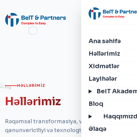
Ana səhifə
Həllərimiz
Xidmətlər
Layihələr
HƏLLƏRIMIZ
BeIT Akade
Həllərimiz
Bloq
Haqqımız
Rəqəmsal transformasiya, vergi
Əlaqə
qanunvericiliyi və texnologiya dünyasındakı