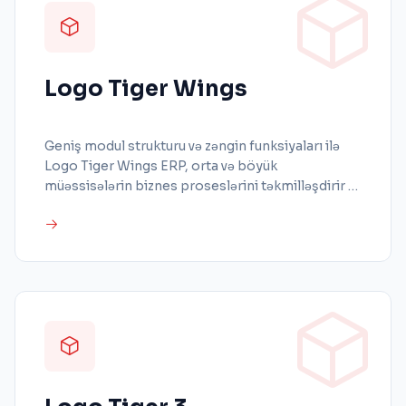
Logo Tiger Wings
Geniş modul strukturu və zəngin funksiyaları ilə
Logo Tiger Wings ERP, orta və böyük
müəssisələrin biznes proseslərini təkmilləşdirir və
veb əsaslı istifadəsi sayəsində istənilən vaxt və
istənilən yerdə davamlı səmərəliliyi dəstəkləyir.