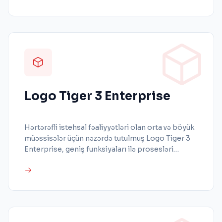
funksiyaları və gələcək inkişafa açıq bir quruluşa
malik hərtərəfli həllər təklif edir.
Logo Tiger 3 Enterprise
Hərtərəfli istehsal fəaliyyətləri olan orta və böyük
müəssisələr üçün nəzərdə tutulmuş Logo Tiger 3
Enterprise, geniş funksiyaları ilə prosesləri
sadələşdirmək və istehsal proseslərindəki bütün
ehtiyacları effektiv şəkildə ödəməklə istehsalda
davamlı səmərəlilik təklif edir.