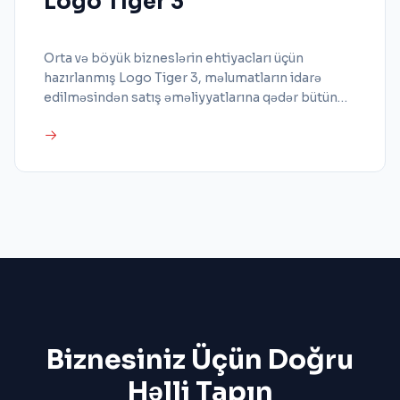
Logo Tiger 3
Orta və böyük bizneslərin ehtiyacları üçün
hazırlanmış Logo Tiger 3, məlumatların idarə
edilməsindən satış əməliyyatlarına qədər bütün
biznes proseslərinin effektiv və səmərəli idarə
olunması yolu ilə vaxt və xərc qənaəti təmin edir.
Biznesiniz Üçün Doğru
Həlli Tapın