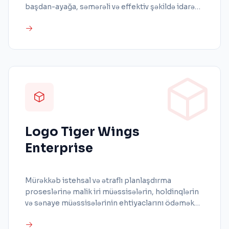
başdan-ayağa, səmərəli və effektiv şəkildə idarə
olunmasını təmin edən Logo j-Platform ERP, veb
əsaslı strukturu ilə istənilən vaxt, istənilən yerdən
əldə edilə bilən çevik bir həll təklif edir.
Logo Tiger Wings
Enterprise
Mürəkkəb istehsal və ətraflı planlaşdırma
proseslərinə malik iri müəssisələrin, holdinqlərin
və sənaye müəssisələrinin ehtiyaclarını ödəmək
üçün xüsusi olaraq hazırlanmış veb əsaslı Logo
Tiger Wings Enterprise, zəngin biznes