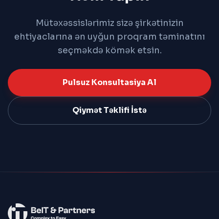
Mütəxəssislərimiz sizə şirkətinizin
ehtiyaclarına ən uyğun proqram təminatını
seçməkdə kömək etsin.
Pulsuz Konsultasiya Al
Qiymət Təklifi İstə