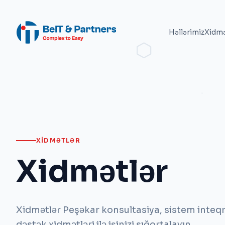
Həllərimiz
Xidmə
XIDMƏTLƏR
Xidmətlər
Xidmətlər Peşəkar konsultasiya, sistem inteqra
dəstək xidmətləri ilə işinizi sığortalayın....