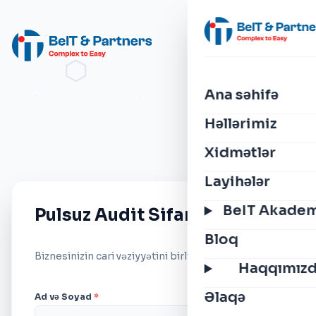
Ana səhifə
Həllərimiz
Xidmətlər
Layihələr
BeIT Akade
Pulsuz Audit Sifariş Et
Bloq
Biznesinizin cari vəziyyətini birlikdə təhlil edək.
Haqqımız
Əlaqə
Ad və Soyad
*