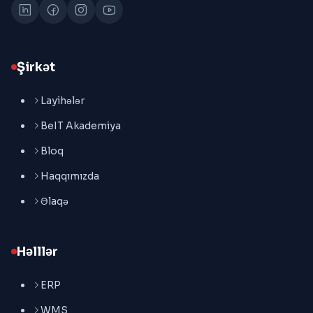
Şirkət
Layihələr
BeIT Akademiya
Bloq
Haqqımızda
Əlaqə
Həlllər
ERP
WMS