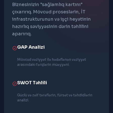
Biznesinizin "sağlamlıq kartını"
çıxarırıq. Mövcud proseslərin, İT
infrastrukturunun və işçi heyətinin
hazırlıq səviyyəsinin dərin təhlilini
aparırıq.
GAP Analizi
Mövcud vəziyyət ilə hədəflənən vəziyyət
arasındakı fərqlərin müəyyəni.
SWOT Təhlili
Güclü və zəif tərəflərin, fürsət və təhdidlərin
analizi.