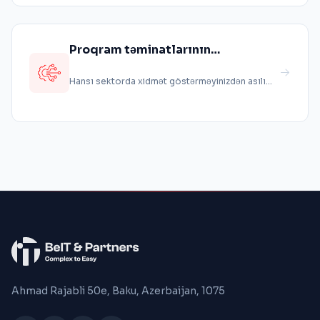
Proqram təminatlarının
yaradılması və tətbiqi
Hansı sektorda xidmət göstərməyinizdən asılı
olmayaraq, istəklərinizə uyğun 0-da...
Ahmad Rajabli 50e, Baku, Azerbaijan, 1075