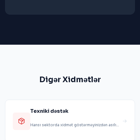
Digər Xidmətlər
Texniki dəstək
Hansı sektorda xidmət göstərməyinizdən asılı
olmayaraq, istəklərinizə uyğun 0-da...