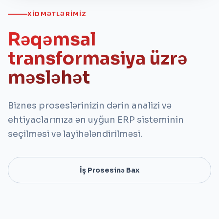
XIDMƏTLƏRIMIZ
Rəqəmsal
transformasiya üzrə
məsləhət
Biznes proseslərinizin dərin analizi və
ehtiyaclarınıza ən uyğun ERP sisteminin
seçilməsi və layihələndirilməsi.
İş Prosesinə Bax