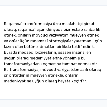
Rəqəmsal transformasiya üzrə məsləhətçi şirkəti
olaraq, rəqəmsallaşan dünyada bizneslərə rəhbərlik
etmək, onların mövcud vəziyyətini müəyyən etmək
və onlar üçün rəqəmsal strategiyalar yaratmaq üçün
lazım olan bütün xidmətləri birlikdə təklif edirik.
Burada məqsəd, bizneslərin, əsasən insana, ən
uyğun olaraq mədəniyyətlərinə yönəlmiş bu
transformasiyadan keçməsinə təminat verməkdir.
Bu transformasiya, mövcud vəziyyətdən asılı olaraq
prioritetlərini müəyyən etməklə, onların
mədəniyyətinə uyğun olaraq həyata keçirilir.