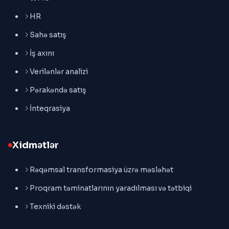
HR
Sahə satış
İş axını
Verilənlər analizi
Pərakəndə satış
İnteqrasiya
Xidmətlər
Rəqəmsal transformasiya üzrə məsləhət
Proqram təminatlarının yaradılması və tətbiqi
Texniki dəstək