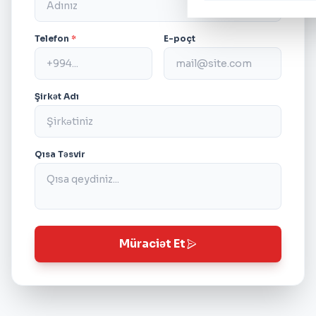
Telefon
*
E-poçt
Şirkət Adı
Qısa Təsvir
Müraciət Et