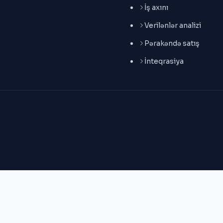
İş axını
Verilənlər analizi
Pərakəndə satış
İnteqrasiya