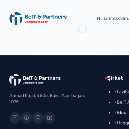
Həllərimiz
Xidmə
Şirkət
Layihə
Ahmad Rajabli 50e, Baku, Azerbaijan,
1075
BeIT 
Bloq
Haqqı