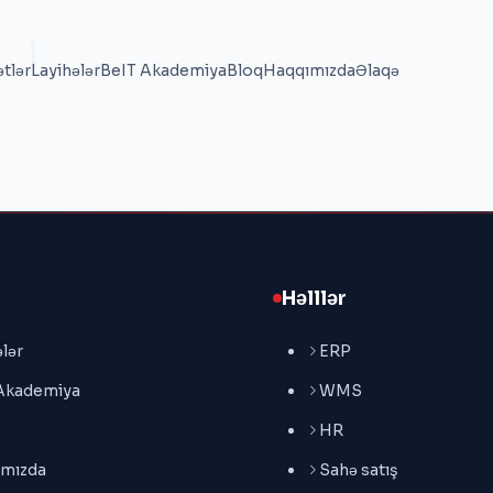
tlər
Layihələr
BeIT Akademiya
Bloq
Haqqımızda
Əlaqə
Həlllər
lər
ERP
Akademiya
WMS
HR
mızda
Sahə satış