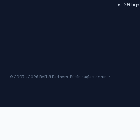
Əlaqə
© 2007 - 2026 BeIT & Partners. Bütün haqları qorunur