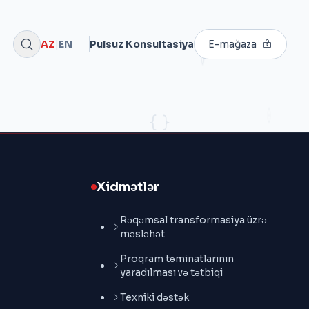
AZ
|
EN
Pulsuz Konsultasiya
E-mağaza
Xidmətlər
Rəqəmsal transformasiya üzrə
məsləhət
Proqram təminatlarının
yaradılması və tətbiqi
Texniki dəstək