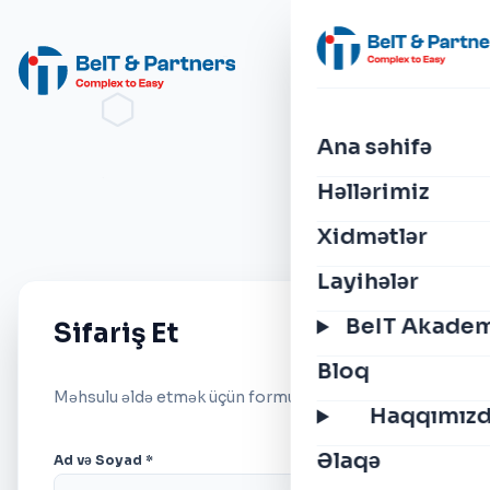
Ana səhifə
Həllərimiz
Xidmətlər
Layihələr
BeIT Akade
Sifariş Et
Bloq
Məhsulu əldə etmək üçün formu doldurun.
Haqqımız
Əlaqə
Ad və Soyad *