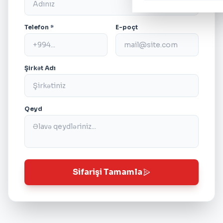
Telefon *
E-poçt
Şirkət Adı
Qeyd
Sifarişi Tamamla