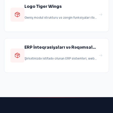
Logo Tiger Wings
Geniş modul strukturu və zəngin funksiyaları ilə
Logo Tiger Wings ERP, orta və b...
ERP İnteqrasiyaları və Rəqəmsal
Həllər
Şirkətinizdə istifadə olunan ERP sistemləri, web
portallar, mobil tətbiqlər, ban...