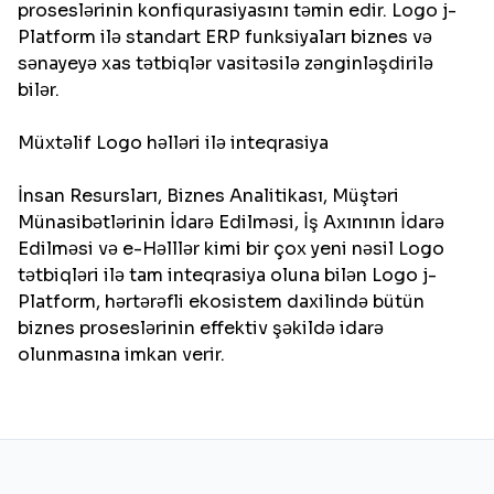
proseslərinin konfiqurasiyasını təmin edir. Logo j-
Platform ilə standart ERP funksiyaları biznes və
sənayeyə xas tətbiqlər vasitəsilə zənginləşdirilə
bilər.
Müxtəlif Logo həlləri ilə inteqrasiya
İnsan Resursları, Biznes Analitikası, Müştəri
Münasibətlərinin İdarə Edilməsi, İş Axınının İdarə
Edilməsi və e-Həlllər kimi bir çox yeni nəsil Logo
tətbiqləri ilə tam inteqrasiya oluna bilən Logo j-
Platform, hərtərəfli ekosistem daxilində bütün
biznes proseslərinin effektiv şəkildə idarə
olunmasına imkan verir.