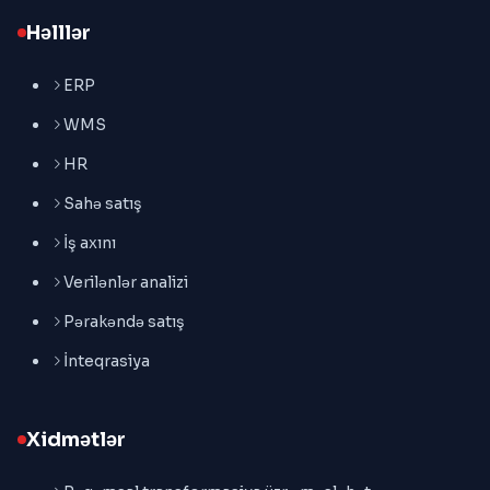
Həlllər
ERP
WMS
HR
Sahə satış
İş axını
Verilənlər analizi
Pərakəndə satış
İnteqrasiya
Xidmətlər