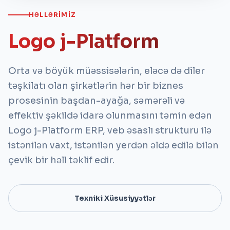
HƏLLƏRIMIZ
Logo j-Platform
Orta və böyük müəssisələrin, eləcə də diler
təşkilatı olan şirkətlərin hər bir biznes
prosesinin başdan-ayağa, səmərəli və
effektiv şəkildə idarə olunmasını təmin edən
Logo j-Platform ERP, veb əsaslı strukturu ilə
istənilən vaxt, istənilən yerdən əldə edilə bilən
çevik bir həll təklif edir.
Texniki Xüsusiyyətlər