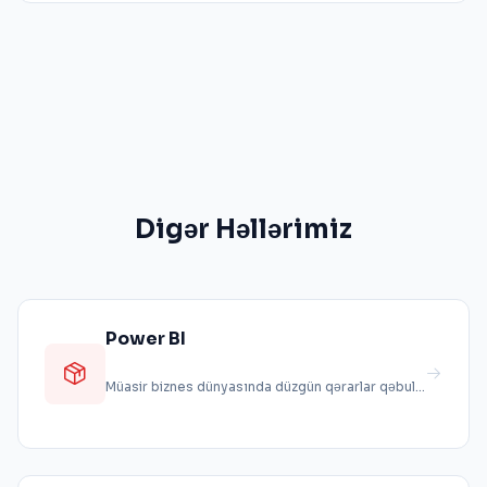
Digər Həllərimiz
Power BI
Müasir biznes dünyasında düzgün qərarlar qəbul
etmək üçün real vaxt məlumatların...