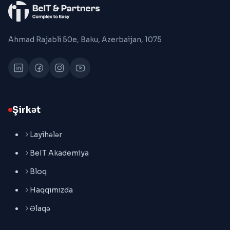
Ahmad Rajabli 50e, Baku, Azerbaijan, 1075
Şirkət
Layihələr
BeIT Akademiya
Bloq
Haqqımızda
Əlaqə