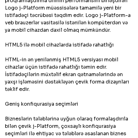
proqramlaşdırma dilinin performansını birləşdirən
Logo j-Platform müəssisələrə tamamilə yeni bir
istifadəçi təcrübəsi təqdim edir. Logo j-Platform-a
veb brauzerlər vasitəsilə istənilən kompüterdən və
ya mobil cihazdan daxil olmaq mümkündür.
HTML5 ilə mobil cihazlarda istifadə rahatlığı
HTML-in ən yenilənmiş HTML5 versiyası mobil
cihazlar üçün istifadə rahatlığı təmin edir.
İstifadəçilərin müxtəlif ekran qətnamələrində ən
yaxşı işləməsini dəstəkləyən çevik forma dizaynları
təklif edir.
Geniş konfiqurasiya seçimləri
Bizneslərin tələblərinə uyğun olaraq formalaşdırıla
bilən çevik j-Platform, çoxsaylı konfiqurasiya
seçimləri ilə ehtiyac və tələblərə əsaslanan biznes