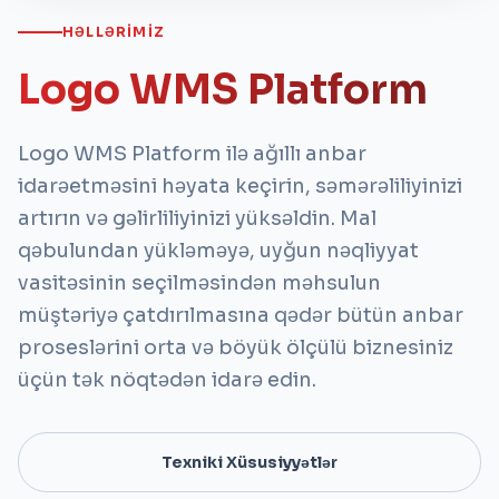
HƏLLƏRIMIZ
Logo WMS Platform
Logo WMS Platform ilə ağıllı anbar
idarəetməsini həyata keçirin, səmərəliliyinizi
artırın və gəlirliliyinizi yüksəldin. Mal
qəbulundan yükləməyə, uyğun nəqliyyat
vasitəsinin seçilməsindən məhsulun
müştəriyə çatdırılmasına qədər bütün anbar
proseslərini orta və böyük ölçülü biznesiniz
üçün tək nöqtədən idarə edin.
Texniki Xüsusiyyətlər