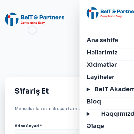
Ana səhifə
Həllərimiz
Xidmətlər
Layihələr
BeIT Akade
Sifariş Et
Bloq
Məhsulu əldə etmək üçün formu doldurun.
Haqqımız
Əlaqə
Ad və Soyad *