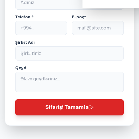
Telefon *
E-poçt
Şirkət Adı
Qeyd
Sifarişi Tamamla