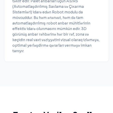
təklif edir. Palet anbarları üçün AS/RS
(Avtomatlaşdırılmış Saxlama və Çıxarma
Sistemləri) idarə edən Robot modulu da
mövcuddur. Bu həm ənənəvi, həm də tam
avtomatlaşdırılmış robot anbar mühitlərinin
effektiv idarə olunmasını mümkün edir. 3D
görünüş anbar rəhbərinə hər bir rəf, zona və
keçidin real vaxt vəziyyətini vizual olaraq izləməyə,
optimal yerləşdirmə qərarları verməyə imkan
tanıyır.