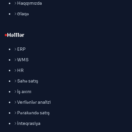
Haqqımızda
Əlaqə
Həlllər
ERP
WMS
HR
Sahə satış
İş axını
Verilənlər analizi
Pərakəndə satış
İnteqrasiya