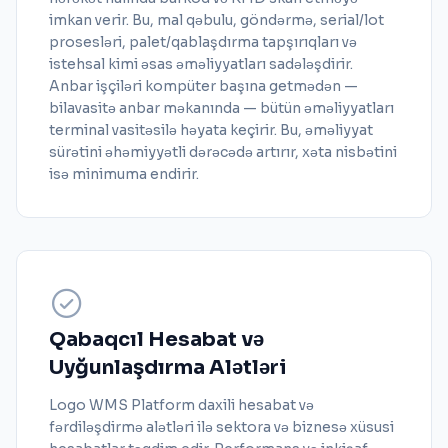
imkan verir. Bu, mal qəbulu, göndərmə, serial/lot
prosesləri, palet/qablaşdırma tapşırıqları və
istehsal kimi əsas əməliyyatları sadələşdirir.
Anbar işçiləri kompüter başına getmədən —
bilavasitə anbar məkanında — bütün əməliyyatları
terminal vasitəsilə həyata keçirir. Bu, əməliyyat
sürətini əhəmiyyətli dərəcədə artırır, xəta nisbətini
isə minimuma endirir.
Qabaqcıl Hesabat və
Uyğunlaşdırma Alətləri
Logo WMS Platform daxili hesabat və
fərdiləşdirmə alətləri ilə sektora və biznesə xüsusi