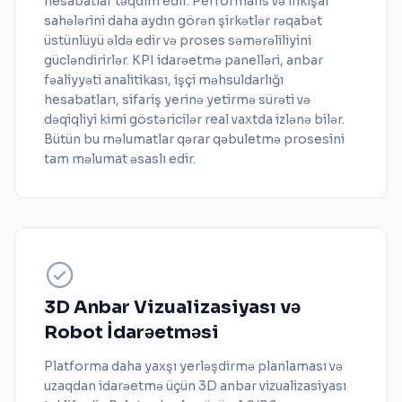
hesabatlar təqdim edir. Performans və inkişaf
sahələrini daha aydın görən şirkətlər rəqabət
üstünlüyü əldə edir və proses səmərəliliyini
gücləndirirlər. KPI idarəetmə panelləri, anbar
fəaliyyəti analitikası, işçi məhsuldarlığı
hesabatları, sifariş yerinə yetirmə sürəti və
dəqiqliyi kimi göstəricilər real vaxtda izlənə bilər.
Bütün bu məlumatlar qərar qəbuletmə prosesini
tam məlumat əsaslı edir.
3D Anbar Vizualizasiyası və
Robot İdarəetməsi
Platforma daha yaxşı yerləşdirmə planlaması və
uzaqdan idarəetmə üçün 3D anbar vizualizasiyası