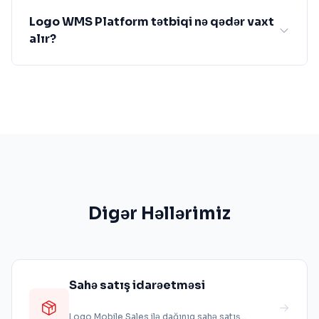
Logo WMS Platform tətbiqi nə qədər vaxt
alır?
Digər Həllərimiz
Sahə satış idarəetməsi
Logo Mobile Sales ilə dağınıq sahə satış