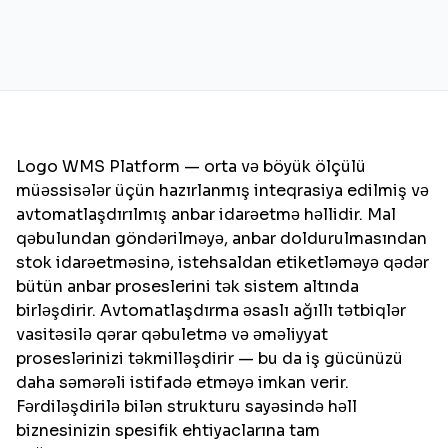
Logo WMS Platform — orta və böyük ölçülü
müəssisələr üçün hazırlanmış inteqrasiya edilmiş və
avtomatlaşdırılmış anbar idarəetmə həllidir. Mal
qəbulundan göndərilməyə, anbar doldurulmasından
stok idarəetməsinə, istehsaldan etiketləməyə qədər
bütün anbar proseslerini tək sistem altında
birləşdirir. Avtomatlaşdırma əsaslı ağıllı tətbiqlər
vasitəsilə qərar qəbuletmə və əməliyyat
proseslərinizi təkmilləşdirir — bu da iş gücünüzü
daha səmərəli istifadə etməyə imkan verir.
Fərdiləşdirilə bilən strukturu sayəsində həll
biznesinizin spesifik ehtiyaclarına tam