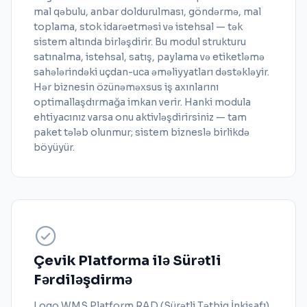
mal qəbulu, anbar doldurulması, göndərmə, mal
toplama, stok idarəetməsi və istehsal — tək
sistem altında birləşdirir. Bu modul strukturu
satınalma, istehsal, satış, paylama və etiketləmə
sahələrindəki uçdan-uca əməliyyatları dəstəkləyir.
Hər biznesin özünəməxsus iş axınlarını
optimallaşdırmağa imkan verir. Hanki modula
ehtiyacınız varsa onu aktivləşdirirsiniz — tam
paket tələb olunmur; sistem bizneslə birlikdə
böyüyür.
Çevik Platforma ilə Sürətli
Fərdiləşdirmə
Logo WMS Platform RAD (Sürətli Tətbiq İnkişafı)