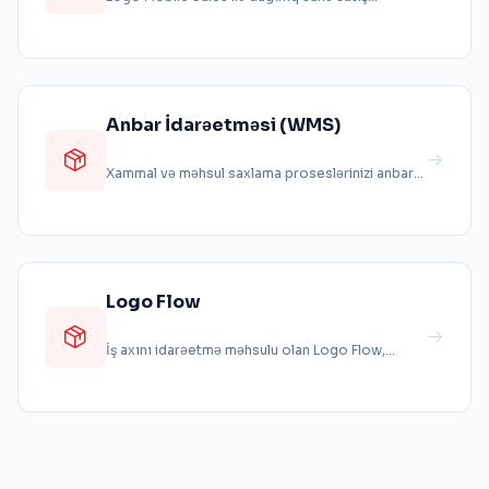
proseslərini mərkəzindən idarə edin. Sa...
Anbar İdarəetməsi (WMS)
Xammal və məhsul saxlama proseslərinizi anbar
idarəetmə sistemləri ilə rəqəmsal ...
Logo Flow
İş axını idarəetmə məhsulu olan Logo Flow,
müəssisələrə kağız əsaslı iş axını tə...