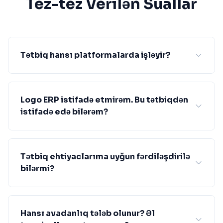
Tez-tez Verilən Suallar
Tətbiq hansı platformalarda işləyir?
Logo ERP istifadə etmirəm. Bu tətbiqdən
istifadə edə bilərəm?
Tətbiq ehtiyaclarıma uyğun fərdiləşdirilə
bilərmi?
Hansı avadanlıq tələb olunur? Əl