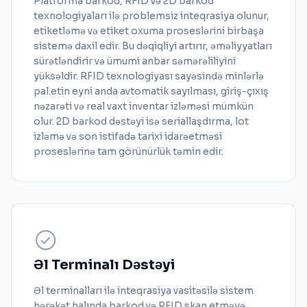
Platforma barkod, RFID və 2D barkod
texnologiyaları ilə problemsiz inteqrasiya olunur,
etiketləmə və etiket oxuma proseslərini birbaşa
sistemə daxil edir. Bu dəqiqliyi artırır, əməliyyatları
sürətləndirir və ümumi anbar səmərəliliyini
yüksəldir. RFID texnologiyası sayəsində minlərlə
pal.etin eyni anda avtomatik sayılması, giriş-çıxış
nəzarəti və real vaxt inventar izləməsi mümkün
olur. 2D barkod dəstəyi isə seriallaşdırma, lot
izləmə və son istifadə tarixi idarəetməsi
proseslərinə tam görünürlük təmin edir.
Əl Terminalı Dəstəyi
Əl terminalları ilə inteqrasiya vasitəsilə sistem
hərəkət halında barkod və RFID skan etməyə