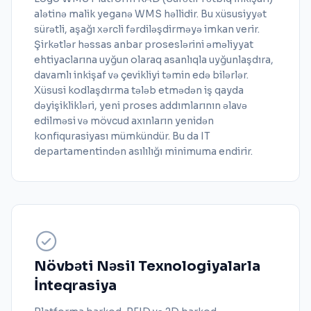
alətinə malik yeganə WMS həllidir. Bu xüsusiyyət
sürətli, aşağı xərcli fərdiləşdirməyə imkan verir.
Şirkətlər həssas anbar proseslərini əməliyyat
ehtiyaclarına uyğun olaraq asanlıqla uyğunlaşdıra,
davamlı inkişaf və çevikliyi təmin edə bilərlər.
Xüsusi kodlaşdırma tələb etmədən iş qayda
dəyişiklikləri, yeni proses addımlarının əlavə
edilməsi və mövcud axınların yenidən
konfiqurasiyası mümkündür. Bu da IT
departamentindən asılılığı minimuma endirir.
Növbəti Nəsil Texnologiyalarla
İnteqrasiya