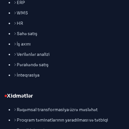
ERP
WMS
HR
Sahə satış
İş axını
Verilənlər analizi
Pərakəndə satış
İnteqrasiya
Xidmətlər
Rəqəmsal transformasiya üzrə məsləhət
Proqram təminatlarının yaradılması və tətbiqi