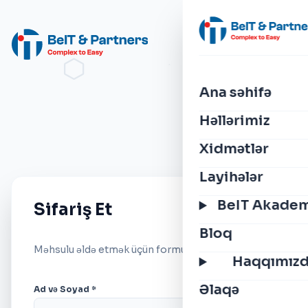
Ana səhifə
Həllərimiz
Xidmətlər
Layihələr
BeIT Akade
Sifariş Et
Bloq
Məhsulu əldə etmək üçün formu doldurun.
Haqqımız
Əlaqə
Ad və Soyad *