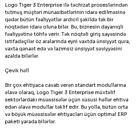
Logo Tiger 3 Enterprise ilə təchizat proseslərindən
tutmuş müştəri münasibətlərinin idarə edilməsinə
qədər bütün fəaliyyətlər ardıcıl şəkildə tək bir
nöqtədən idarə oluna bilər. Bu, biznesin dayanıqlı
fəaliyyətinə töhfə verir. Tək nöqtəli giriş sayəsində
istifadəçilər öz aralarında eyni vaxtda ünsiyyət qura,
vaxta qənaət edə və lazımsız ünsiyyət səviyyəsini
azalda bilərlər.
Çevik həll
Bir çox ehtiyaca cavab verən standart modullarına
əlavə olaraq, Logo Tiger 3 Enterprise müxtəlif
sektorlardakı müəssisələr üçün xüsusi həllər ehtiva
edən əlavə modullar təklif edir. Bu yolla, bütün orta
və böyük müəssisələr ehtiyacları üçün optimal ERP
paketi yarada bilərlər.