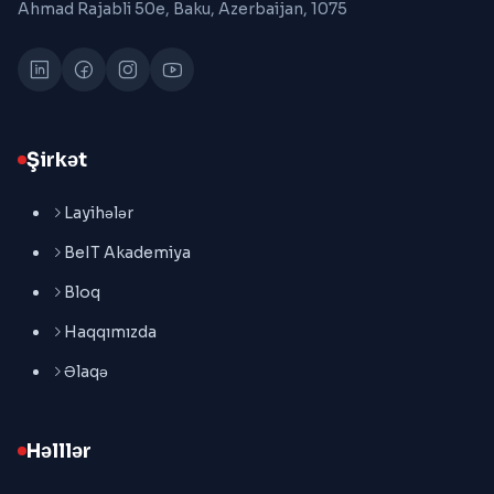
Ahmad Rajabli 50e, Baku, Azerbaijan, 1075
Şirkət
Layihələr
BeIT Akademiya
Bloq
Haqqımızda
Əlaqə
Həlllər