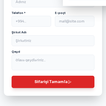
Telefon *
E-poçt
Şirkət Adı
Qeyd
Sifarişi Tamamla