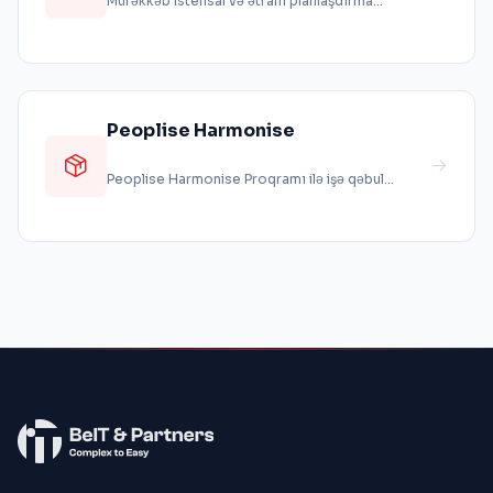
Mürəkkəb istehsal və ətraflı planlaşdırma
proseslərinə malik iri müəssisələrin, ...
Peoplise Harmonise
Peoplise Harmonise Proqramı ilə işə qəbul
(onboarding) və işdən ayrılma (offboar...