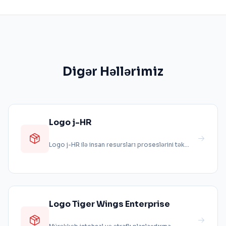
Digər Həllərimiz
Logo j-HR
Logo j-HR ilə insan resursları proseslərini tək
platformdan uçdan-uca idarə edin...
Logo Tiger Wings Enterprise