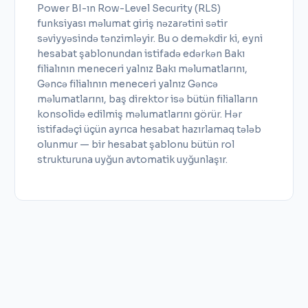
Power BI-ın Row-Level Security (RLS)
funksiyası məlumat giriş nəzarətini sətir
səviyyəsində tənzimləyir. Bu o deməkdir ki, eyni
hesabat şablonundan istifadə edərkən Bakı
filialının meneceri yalnız Bakı məlumatlarını,
Gəncə filialının meneceri yalnız Gəncə
məlumatlarını, baş direktor isə bütün filialların
konsolidə edilmiş məlumatlarını görür. Hər
istifadəçi üçün ayrıca hesabat hazırlamaq tələb
olunmur — bir hesabat şablonu bütün rol
strukturuna uyğun avtomatik uyğunlaşır.