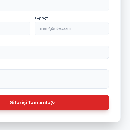
E-poçt
Sifarişi Tamamla