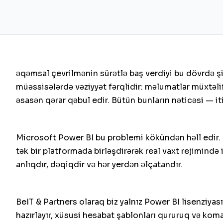
əqəmsal çevrilmənin sürətlə baş verdiyi bu dövrdə ş
müəssisələrdə vəziyyət fərqlidir: məlumatlar müxtəli
əsasən qərar qəbul edir. Bütün bunların nəticəsi — itir
Microsoft Power BI bu problemi kökündən həll edir. 
tək bir platformada birləşdirərək real vaxt rejimind
anlıqdır, dəqiqdir və hər yerdən əlçatandır.
BeIT & Partners olaraq biz yalnız Power BI lisenziyası
hazırlayır, xüsusi hesabat şablonları qururuq və kom