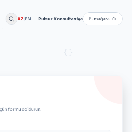
AZ
|
EN
Pulsuz Konsultasiya
E-mağaza
çün formu doldurun.