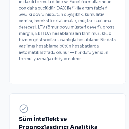
ın daxili formula dilidir və Excel formullarından
çox daha güclüdür. DAX ilə il-ilə artım faizləri,
əvvəlki dövrə nisbətən dəyişiklik, kumulativ
cəmlər, hərəkətli ortalamalar, müştəri saxlama
dərəcəsi, LTV (ömür boyu müştəri dəyəri), gross
margin, EBITDA hesablamaları kimi mürəkkəb
biznes göstəriciləri asanlıqla hesablanır. Bir dəfə
yazılmış hesablama bütün hesabatlarda
avtomatik istifadə olunur — hər dəfə yenidən
formul yazmağa ehtiyac qalmır.
Süni İntellekt və
Proqnozlaşdırıcı Analitika