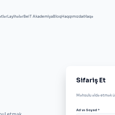
tlər
Layihələr
BeIT Akademiya
Bloq
Haqqımızda
Əlaqə
Sifariş Et
Məhsulu əldə etmək ü
Ad və Soyad *
bul etmək