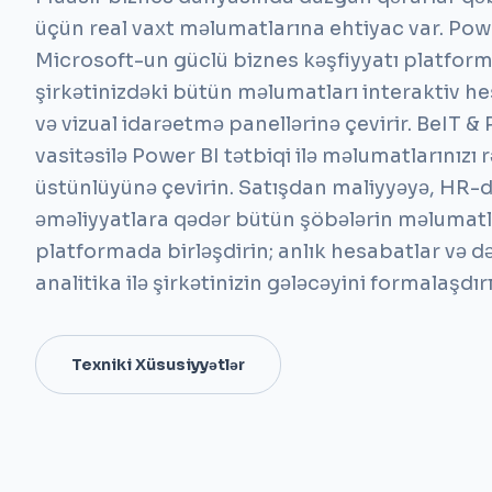
üçün real vaxt məlumatlarına ehtiyac var. Pow
Microsoft-un güclü biznes kəşfiyyatı platfor
şirkətinizdəki bütün məlumatları interaktiv h
və vizual idarəetmə panellərinə çevirir. BeIT &
vasitəsilə Power BI tətbiqi ilə məlumatlarınızı
üstünlüyünə çevirin. Satışdan maliyyəyə, HR-
əməliyyatlara qədər bütün şöbələrin məlumatl
platformada birləşdirin; anlık hesabatlar və d
analitika ilə şirkətinizin gələcəyini formalaşdır
Texniki Xüsusiyyətlər