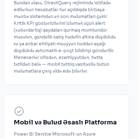
Bundan əlavə, DirectQuery rejimində istifadə
edilərkən hesabatlar hər açıldıqda birbaşa
mənbə sistemdən ən son məlumatları çəkir.
Kritik KPI göstəricilərini izləmək üçün alert
(xəbərdarlıq) qaydaları qurmaq mümkündür:
məsələn, gündəlik satış hədəfin altına düşdükdə
və ya anbar ehtiyatı müəyyən həddən aşağı
düşdükdə avtomatik e-poçt bildirişi göndərilir.
Menecerlər ofisdən, ezamiyyətdən, hətta
tətildən belə — mobil tətbiq vasitəsilə bütün
məlumatlara çıxış əldə edə bilərlər.
Mobil və Bulud Əsaslı Platforma
Power BI Service Microsoft-un Azure