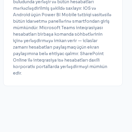
buludunda yerləşir və bütün hesabatları
mərkəzləşdirilmiş şəkildə saxlayır. iOS və
Android üçün Power BI Mobile tətbiqi vasitəsilə
bütün idarəetmə panellərinə smartfondan giriş
mümkündür. Microsoft Teams inteqrasiyası
hesabatları birbaşa komanda söhbətlərinin
içinə yerləşdirməyə imkan verir — iclaslar
zamanı hesabatları paylaşmaq üçün ekran
paylaşımına belə ehtiyac qalmır. SharePoint
Online ilə inteqrasiya isə hesabatları daxili
korporativ portallarda yerləşdirməyi mümkün
edir.