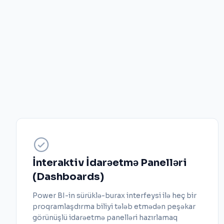
İnteraktiv İdarəetmə Panelləri
(Dashboards)
Power BI-in sürüklə-burax interfeysi ilə heç bir
proqramlaşdırma biliyi tələb etmədən peşəkar
görünüşlü idarəetmə panelləri hazırlamaq