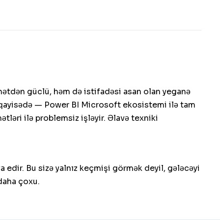
hətdən güclü, həm də istifadəsi asan olan yeganə
müqayisədə — Power BI Microsoft ekosistemi ilə tam
ləri ilə problemsiz işləyir. Əlavə texniki
 edir. Bu sizə yalnız keçmişi görmək deyil, gələcəyi
 daha çoxu.