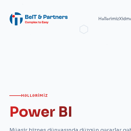
Həllərimiz
Xidmə
HƏLLƏRIMIZ
Power BI
Müasir biznes dünyasında düzgün qərarlar qə