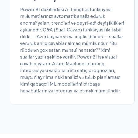
Power BI daxilindəki AI Insights funksiyası
məlumatlarınızı avtomatik analiz edərək
anomaliyaları, trendləri və qeyri-adi dəyişiklikləri
aşkar edir. Q&A (Sual-Cavab) funksiyası ilə təbii
dildə — Azərbaycan və ya ingilis dilində — suallar
verərək anlıq cavablar almaq mümkündür: "Bu
rübdə ən çox satan məhsul hansıdır?" kimi
suallar yazılı şəkildə verilir, Power BI isə vizual
cavab qaytarır. Azure Machine Learning
inteqrasiyası vasitəsilə isə satış proqnozları,
müştəri ayrılma riski analizi və tələb planlaması
kimi qabaqcıl ML modellərini birbaşa
hesabatlarınıza inteqrasiya etmək mümkündür.