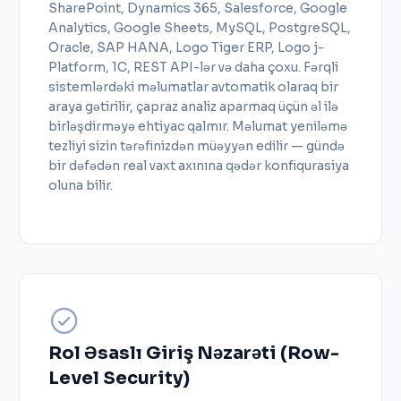
SharePoint, Dynamics 365, Salesforce, Google
Analytics, Google Sheets, MySQL, PostgreSQL,
Oracle, SAP HANA, Logo Tiger ERP, Logo j-
Platform, 1C, REST API-lər və daha çoxu. Fərqli
sistemlərdəki məlumatlar avtomatik olaraq bir
araya gətirilir, çapraz analiz aparmaq üçün əl ilə
birləşdirməyə ehtiyac qalmır. Məlumat yeniləmə
tezliyi sizin tərəfinizdən müəyyən edilir — gündə
bir dəfədən real vaxt axınına qədər konfiqurasiya
oluna bilir.
Rol Əsaslı Giriş Nəzarəti (Row-
Level Security)