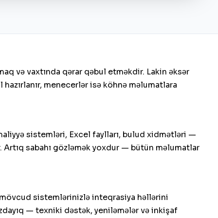
aq və vaxtında qərar qəbul etməkdir. Lakin əksər
l hazırlanır, menecerlər isə köhnə məlumatlara
iyyə sistemləri, Excel faylları, bulud xidmətləri —
adır. Artıq sabahı gözləmək yoxdur — bütün məlumatlar
, mövcud sistemlərinizlə inteqrasiya həllərini
zdayıq — texniki dəstək, yeniləmələr və inkişaf