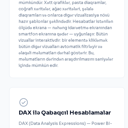
mümkündür. Xətt qrafiklər, pasta diaqramlar,
coğrafi xəritələr, ağac xəritələri, şəlalə
diaqramları və onlarca digər vizualizasiya növü
hazır şablonlar şəklindədir. Hesabatlar istənilən
ölçüdə ekrana — nəhəng idarəetmə ekranından
smartfon ekranına qədər — uyğunlaşır. Bütün
vizuallar interaktivdir: bir elementə klikləmək
bütün digər vizualları avtomatik filtrləyir və
əlaqəli məlumatları dərhal göstərir. Bu,
məlumatların dərindən araşdırılmasını saniyələr
içində mümkün edir.
DAX ilə Qabaqcıl Hesablamalar
DAX (Data Analysis Expressions) — Power BI-