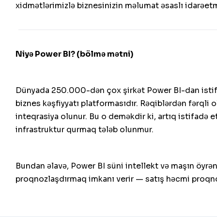
xidmətlərimizlə biznesinizin məlumat əsaslı idarəet
Niyə Power BI? (bölmə mətni)
Dünyada 250.000-dən çox şirkət Power BI-dan istifa
biznes kəşfiyyatı platformasıdır. Rəqiblərdən fərqli
inteqrasiya olunur. Bu o deməkdir ki, artıq istifadə e
infrastruktur qurmaq tələb olunmur.
Bundan əlavə, Power BI süni intellekt və maşın öyrənm
proqnozlaşdırmaq imkanı verir — satış həcmi proqnoz