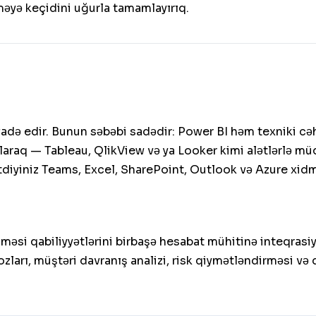
məyə keçidini uğurla tamamlayırıq.
də edir. Bunun səbəbi sadədir: Power BI həm texniki cə
 olaraq — Tableau, QlikView və ya Looker kimi alətlərlə 
tdiyiniz Teams, Excel, SharePoint, Outlook və Azure xidmət
əsi qabiliyyətlərini birbaşə hesabat mühitinə inteqrasiya
ları, müştəri davranış analizi, risk qiymətləndirməsi və