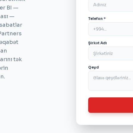
er BI —
ması —
Telefon *
esabatlar
 Partners
 rəqabət
Şirkət Adı
dan
arını tək
ərin
Qeyd
ın.