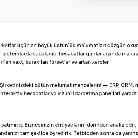
irkətlər üçün ən böyük üstünlük məlumatları düzgün oxum
f sistemlərdə səpələnib, hesabatlar günlər ərzində manua
ilən vaxt, buraxılan fürsətlər və artan xərclər.
Şirkətinizdəki bütün məlumat mənbələrini — ERP, CRM, mal
ə interaktiv hesabatlar və vizual idarəetmə panelləri yar
 satmırıq. Biznesinizin ehtiyaclarını dərindən analiz edir
andanızı tam şəkildə öyrədirik. Tətbiqdən sonra da yanını