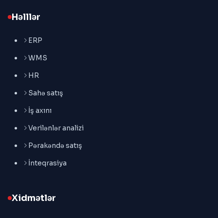
Həlllər
ERP
WMS
HR
Sahə satış
İş axını
Verilənlər analizi
Pərakəndə satış
İnteqrasiya
Xidmətlər