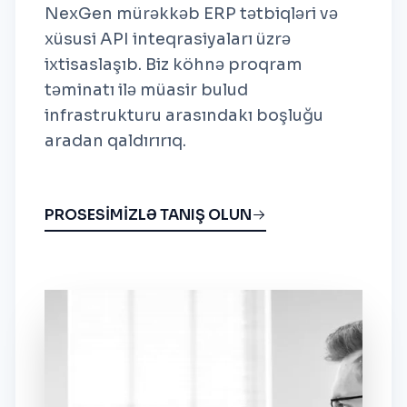
NexGen mürəkkəb ERP tətbiqləri və
xüsusi API inteqrasiyaları üzrə
ixtisaslaşıb. Biz köhnə proqram
təminatı ilə müasir bulud
infrastrukturu arasındakı boşluğu
aradan qaldırırıq.
PROSESİMİZLƏ TANIŞ OLUN