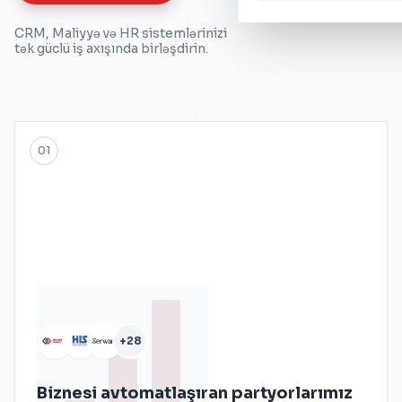
CRM, Maliyyə və HR sistemlərinizi
tək güclü iş axışında birləşdirin.
01
+28
Biznesi avtomatlaşıran partyorlarımız