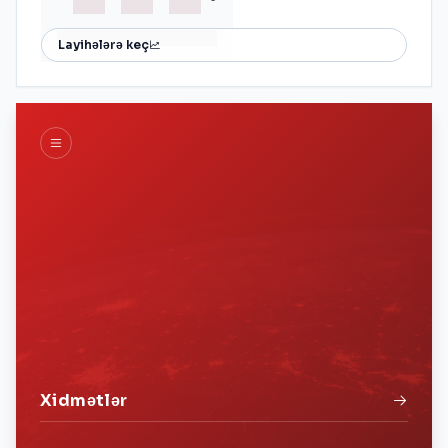
Layihələrə keç
Xidmətlər