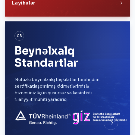
Layihələr
03
Beynəlxalq
Standartlar
Nüfuzlu beynəlxalq təşkilatlar tərəfindən
sertifikatlaşdırılmış xidmətlərimizlə
biznesiniz üçün qüsursuz və kəsintisiz
fəaliyyət mühiti yaradırıq.