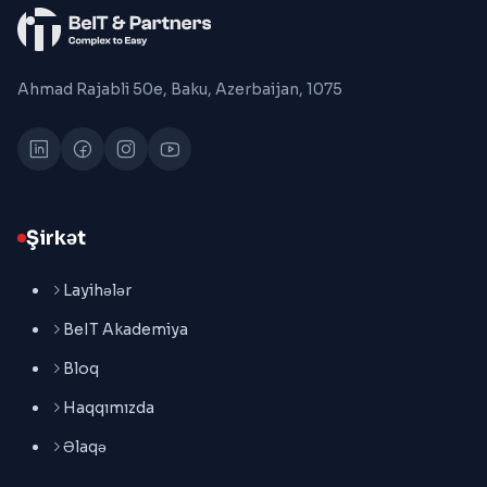
Ahmad Rajabli 50e, Baku, Azerbaijan, 1075
Şirkət
Layihələr
BeIT Akademiya
Bloq
Haqqımızda
Əlaqə