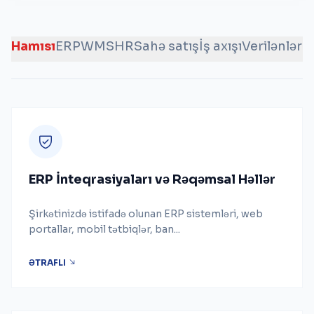
Hamısı
ERP
WMS
HR
Sahə satış
İş axışı
Verilənlər a
ERP İnteqrasiyaları və Rəqəmsal Həllər
Şirkətinizdə istifadə olunan ERP sistemləri, web
portallar, mobil tətbiqlər, ban...
ƏTRAFLI