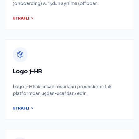
(onboarding) və işdən ayrılma (offboar...
ƏTRAFLI
Logo j-HR
Logo j-HR ilə insan resursları proseslərini tək
platformdan uçdan-uca idarə edin...
ƏTRAFLI