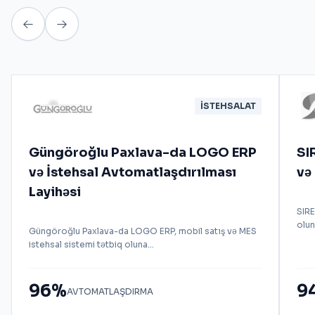
İSTEHSALAT
Güngöroğlu Paxlava-da LOGO ERP
SI
və İstehsal Avtomatlaşdırılması
və
Layihəsi
SIR
olun
Güngöroğlu Paxlava-da LOGO ERP, mobil satış və MES
istehsal sistemi tətbiq oluna...
96%
9
AVTOMATLAŞDIRMA