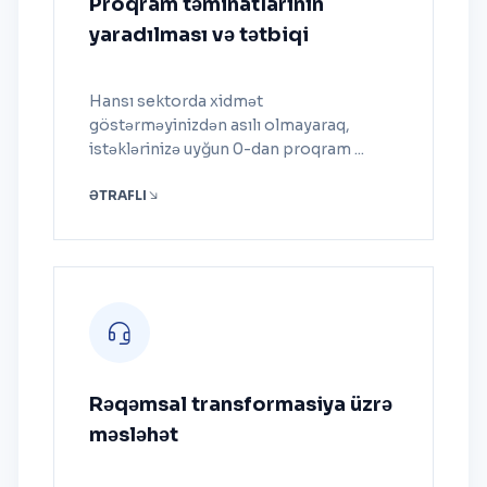
Proqram təminatlarının
yaradılması və tətbiqi
Hansı sektorda xidmət
göstərməyinizdən asılı olmayaraq,
istəklərinizə uyğun 0-dan proqram ...
ƏTRAFLI
Rəqəmsal transformasiya üzrə
məsləhət