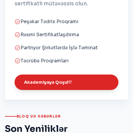
sertifikatlı mütəxəssis olun.
Peşəkar Tədris Proqramı
Rəsmi Sertifikatlaşdırma
Partnyor Şirkətlərdə İşlə Təminat
Təcrübə Proqramları
Akademiyaya Qoşul
BLOQ VƏ XƏBƏRLƏR
Son Yeniliklər