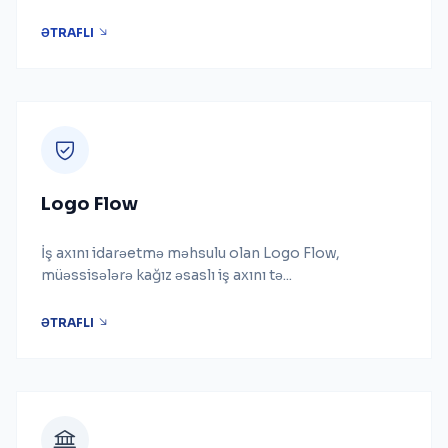
ƏTRAFLI
Logo Flow
İş axını idarəetmə məhsulu olan Logo Flow,
müəssisələrə kağız əsaslı iş axını tə...
ƏTRAFLI