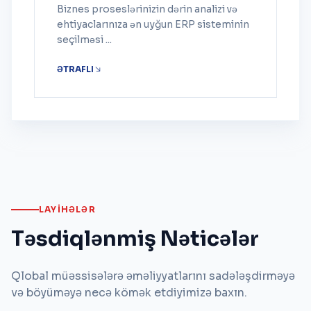
Biznes proseslərinizin dərin analizi və
ehtiyaclarınıza ən uyğun ERP sisteminin
seçilməsi ...
ƏTRAFLI
LAYIHƏLƏR
Təsdiqlənmiş Nəticələr
Qlobal müəssisələrə əməliyyatlarını sadələşdirməyə
və böyüməyə necə kömək etdiyimizə baxın.