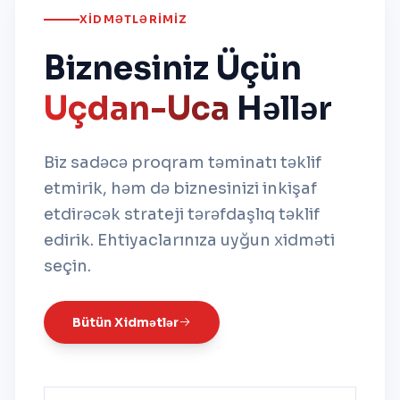
XIDMƏTLƏRIMIZ
Biznesiniz Üçün
Uçdan-Uca
Həllər
Biz sadəcə proqram təminatı təklif
etmirik, həm də biznesinizi inkişaf
etdirəcək strateji tərəfdaşlıq təklif
edirik. Ehtiyaclarınıza uyğun xidməti
seçin.
Bütün Xidmətlər