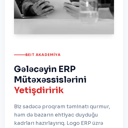
BEIT AKADEMIYA
Gələcəyin ERP
Mütəxəssislərini
Yetişdiririk
Biz sadəcə proqram təminatı qurmur,
həm də bazarın ehtiyac duyduğu
kadrları hazırlayırıq. Logo ERP üzrə