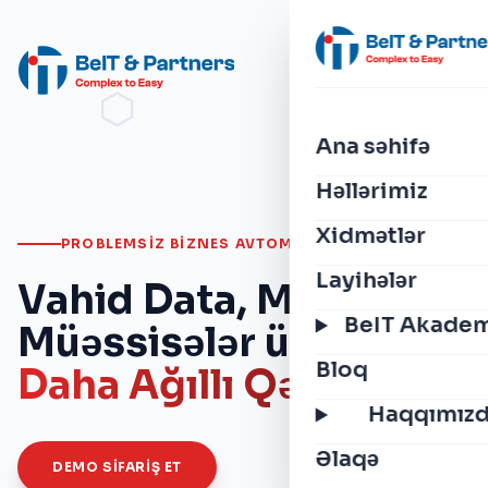
Ana səhifə
Həllərimiz
Xidmətlər
PROBLEMSIZ BIZNES AVTOMATLAŞDIRILMASI
Layihələr
Vahid Data, Müasir
BeIT Akade
Müəssisələr üçün
Bloq
Daha Ağıllı Qərarlar
Haqqımız
Əlaqə
DEMO SIFARIŞ ET