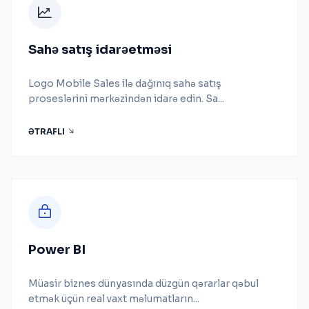
Sahə satış idarəetməsi
Logo Mobile Sales ilə dağınıq sahə satış
proseslərini mərkəzindən idarə edin. Sa...
ƏTRAFLI
Power BI
Müasir biznes dünyasında düzgün qərarlar qəbul
etmək üçün real vaxt məlumatların...