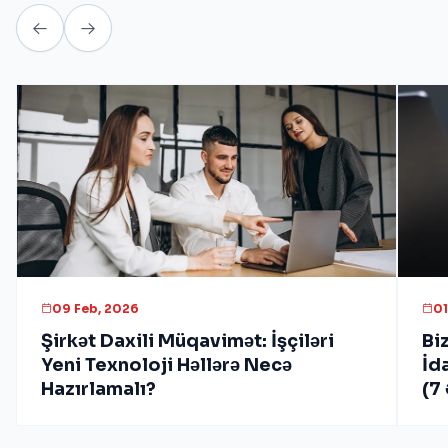
09 Feb, 2026
01
Şirkət Daxili Müqavimət: İşçiləri
Bi
Yeni Texnoloji Həllərə Necə
İd
Hazırlamalı?
(7