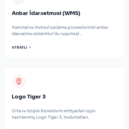
Anbar İdarəetməsi (WMS)
Xammal və məhsul saxlama proseslərinizi anbar
idarəetmə sistemləri ilə rəqəmsal ...
ƏTRAFLI
Logo Tiger 3
Orta və böyük bizneslərin ehtiyacları üçün
hazırlanmış Logo Tiger 3, məlumatları...