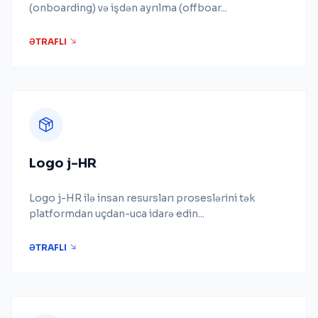
(onboarding) və işdən ayrılma (offboar...
ƏTRAFLI
Logo j-HR
Logo j-HR ilə insan resursları proseslərini tək
platformdan uçdan-uca idarə edin...
ƏTRAFLI