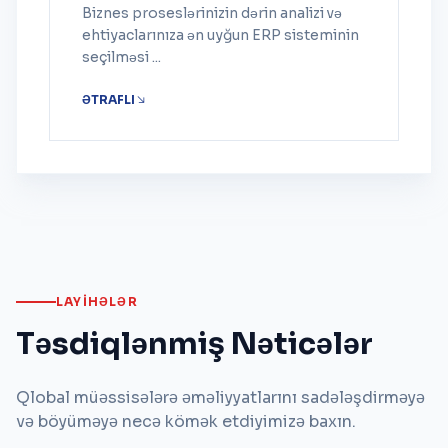
Biznes proseslərinizin dərin analizi və
ehtiyaclarınıza ən uyğun ERP sisteminin
seçilməsi ...
ƏTRAFLI
LAYIHƏLƏR
Təsdiqlənmiş Nəticələr
Qlobal müəssisələrə əməliyyatlarını sadələşdirməyə
və böyüməyə necə kömək etdiyimizə baxın.