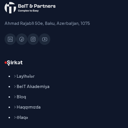
Ahmad Rajabli 50e, Baku, Azerbaijan, 1075
Şirkət
Layihələr
BeIT Akademiya
Bloq
Haqqımızda
Əlaqə