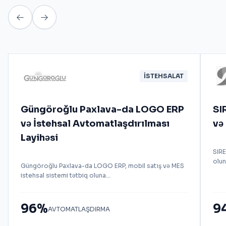
İSTEHSALAT
Güngöroğlu Paxlava-da LOGO ERP
SI
və İstehsal Avtomatlaşdırılması
və
Layihəsi
SIR
olun
Güngöroğlu Paxlava-da LOGO ERP, mobil satış və MES
istehsal sistemi tətbiq oluna...
96%
9
AVTOMATLAŞDIRMA