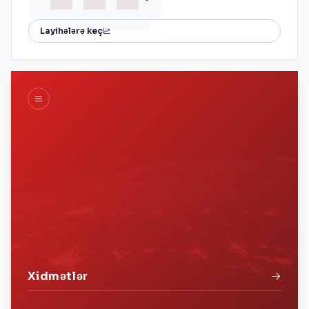
Layihələrə keç
Xidmətlər