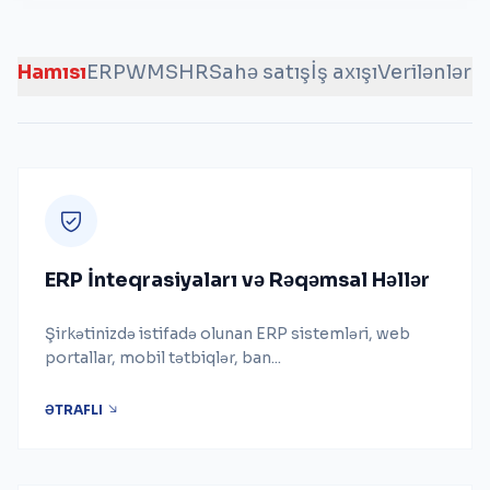
Hamısı
ERP
WMS
HR
Sahə satış
İş axışı
Verilənlər a
ERP İnteqrasiyaları və Rəqəmsal Həllər
Şirkətinizdə istifadə olunan ERP sistemləri, web
portallar, mobil tətbiqlər, ban...
ƏTRAFLI