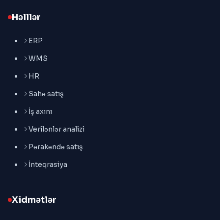
Həlllər
ERP
WMS
HR
Sahə satış
İş axını
Verilənlər analizi
Pərakəndə satış
İnteqrasiya
Xidmətlər