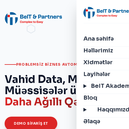
Ana səhifə
Həllərimiz
Xidmətlər
PROBLEMSIZ BIZNES AVTOMATLAŞDIRILMASI
Layihələr
Vahid Data, Müasir
BeIT Akade
Müəssisələr üçün
Bloq
Daha Ağıllı Qərarlar
Haqqımız
Əlaqə
DEMO SIFARIŞ ET