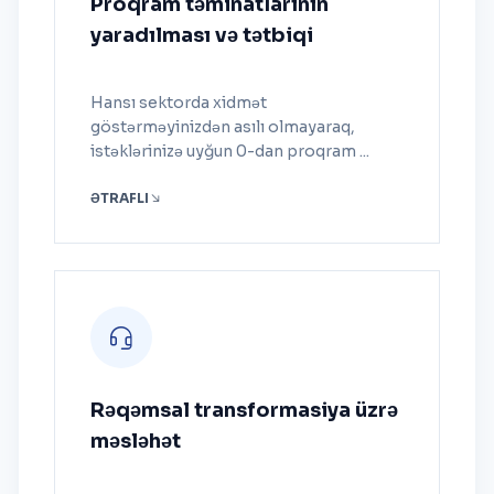
Proqram təminatlarının
yaradılması və tətbiqi
Hansı sektorda xidmət
göstərməyinizdən asılı olmayaraq,
istəklərinizə uyğun 0-dan proqram ...
ƏTRAFLI
Rəqəmsal transformasiya üzrə
məsləhət