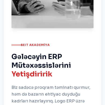
BEIT AKADEMIYA
Gələcəyin ERP
Mütəxəssislərini
Yetişdiririk
Biz sadəcə proqram təminatı qurmur,
həm də bazarın ehtiyac duyduğu
kadrları hazırlayırıq. Logo ERP üzrə