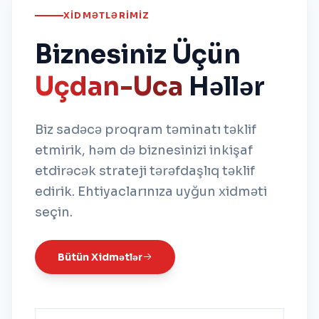
XIDMƏTLƏRIMIZ
Biznesiniz Üçün
Uçdan-Uca
Həllər
Biz sadəcə proqram təminatı təklif
etmirik, həm də biznesinizi inkişaf
etdirəcək strateji tərəfdaşlıq təklif
edirik. Ehtiyaclarınıza uyğun xidməti
seçin.
Bütün Xidmətlər