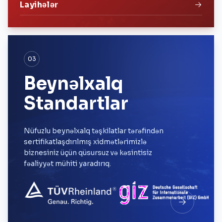
Layihələr
03
Beynəlxalq
Standartlar
Nüfuzlu beynəlxalq təşkilatlar tərəfindən
sertifikatlaşdırılmış xidmətlərimizlə
biznesiniz üçün qüsursuz və kəsintisiz
fəaliyyət mühiti yaradırıq.