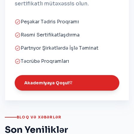
sertifikatlı mütəxəssis olun.
Peşəkar Tədris Proqramı
Rəsmi Sertifikatlaşdırma
Partnyor Şirkətlərdə İşlə Təminat
Təcrübə Proqramları
Akademiyaya Qoşul
BLOQ VƏ XƏBƏRLƏR
Son Yeniliklər