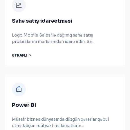
Sahə satış idarəetməsi
Logo Mobile Sales ilə dağınıq sahə satış
proseslərini mərkəzindən idarə edin. Sa...
ƏTRAFLI
Power BI
Müasir biznes dünyasında düzgün qərarlar qəbul
etmək üçün real vaxt məlumatların...