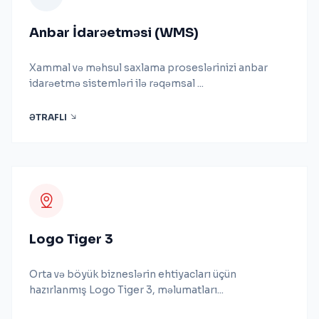
Anbar İdarəetməsi (WMS)
Xammal və məhsul saxlama proseslərinizi anbar
idarəetmə sistemləri ilə rəqəmsal ...
ƏTRAFLI
Logo Tiger 3
Orta və böyük bizneslərin ehtiyacları üçün
hazırlanmış Logo Tiger 3, məlumatları...