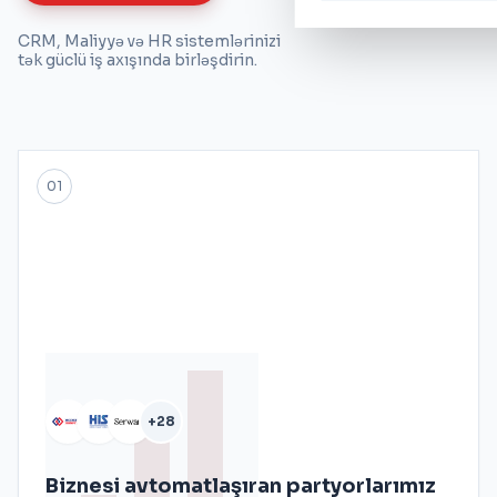
CRM, Maliyyə və HR sistemlərinizi
tək güclü iş axışında birləşdirin.
01
+28
Biznesi avtomatlaşıran partyorlarımız