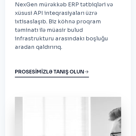
NexGen mürəkkəb ERP tətbiqləri və
xüsusi API inteqrasiyaları üzrə
ixtisaslaşıb. Biz köhnə proqram
təminatı ilə müasir bulud
infrastrukturu arasındakı boşluğu
aradan qaldırırıq.
PROSESİMİZLƏ TANIŞ OLUN