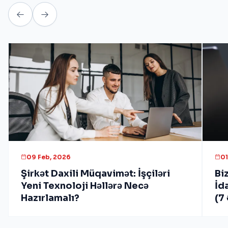
09 Feb, 2026
01
Şirkət Daxili Müqavimət: İşçiləri
Bi
Yeni Texnoloji Həllərə Necə
İd
Hazırlamalı?
(7