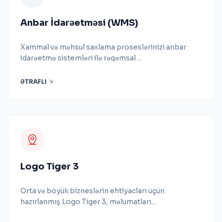
Anbar İdarəetməsi (WMS)
Xammal və məhsul saxlama proseslərinizi anbar
idarəetmə sistemləri ilə rəqəmsal ...
ƏTRAFLI
Logo Tiger 3
Orta və böyük bizneslərin ehtiyacları üçün
hazırlanmış Logo Tiger 3, məlumatları...