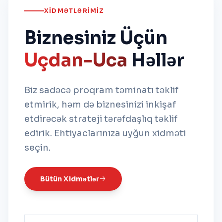
XIDMƏTLƏRIMIZ
Biznesiniz Üçün
Uçdan-Uca
Həllər
Biz sadəcə proqram təminatı təklif
etmirik, həm də biznesinizi inkişaf
etdirəcək strateji tərəfdaşlıq təklif
edirik. Ehtiyaclarınıza uyğun xidməti
seçin.
Bütün Xidmətlər