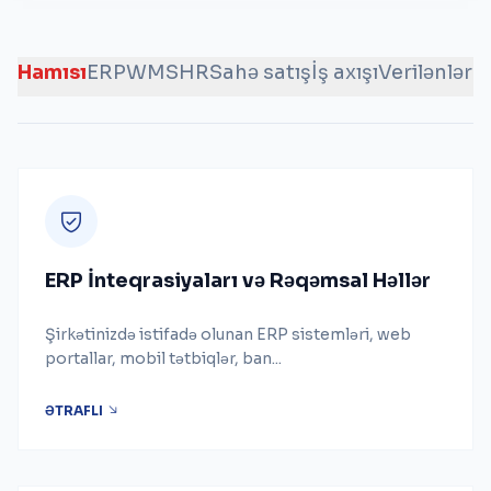
Hamısı
ERP
WMS
HR
Sahə satış
İş axışı
Verilənlər a
ERP İnteqrasiyaları və Rəqəmsal Həllər
Şirkətinizdə istifadə olunan ERP sistemləri, web
portallar, mobil tətbiqlər, ban...
ƏTRAFLI