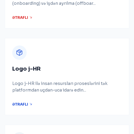
(onboarding) və işdən ayrılma (offboar...
ƏTRAFLI
Logo j-HR
Logo j-HR ilə insan resursları proseslərini tək
platformdan uçdan-uca idarə edin...
ƏTRAFLI