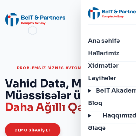
Ana səhifə
Həllərimiz
Xidmətlər
PROBLEMSIZ BIZNES AVTOMATLAŞDIRILMASI
Layihələr
Vahid Data, Müasir
BeIT Akade
Müəssisələr üçün
Bloq
Daha Ağıllı Qərarlar
Haqqımız
Əlaqə
DEMO SIFARIŞ ET