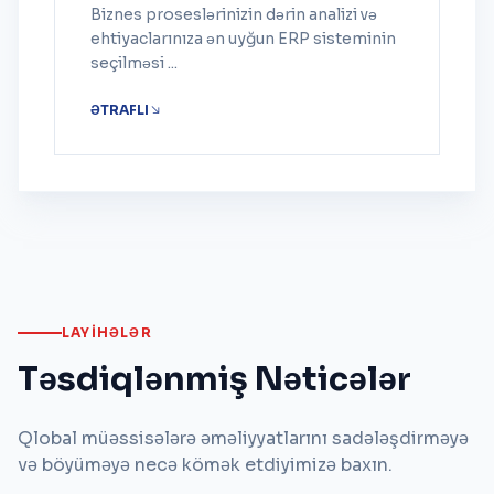
Biznes proseslərinizin dərin analizi və
ehtiyaclarınıza ən uyğun ERP sisteminin
seçilməsi ...
ƏTRAFLI
LAYIHƏLƏR
Təsdiqlənmiş Nəticələr
Qlobal müəssisələrə əməliyyatlarını sadələşdirməyə
və böyüməyə necə kömək etdiyimizə baxın.