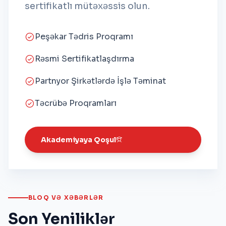
sertifikatlı mütəxəssis olun.
Peşəkar Tədris Proqramı
Rəsmi Sertifikatlaşdırma
Partnyor Şirkətlərdə İşlə Təminat
Təcrübə Proqramları
Akademiyaya Qoşul
BLOQ VƏ XƏBƏRLƏR
Son Yeniliklər