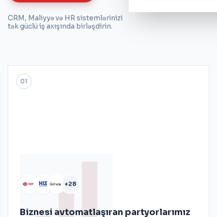
CRM, Maliyyə və HR sistemlərinizi
tək güclü iş axışında birləşdirin.
01
+28
Biznesi avtomatlaşıran partyorlarımız