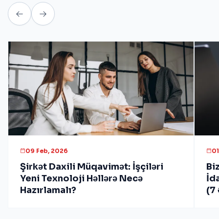
09 Feb, 2026
01
Şirkət Daxili Müqavimət: İşçiləri
Bi
Yeni Texnoloji Həllərə Necə
İd
Hazırlamalı?
(7