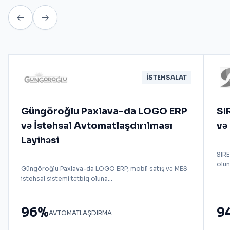
İSTEHSALAT
Güngöroğlu Paxlava-da LOGO ERP
SI
və İstehsal Avtomatlaşdırılması
və
Layihəsi
SIR
olun
Güngöroğlu Paxlava-da LOGO ERP, mobil satış və MES
istehsal sistemi tətbiq oluna...
96%
9
AVTOMATLAŞDIRMA