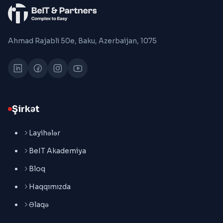
Ahmad Rajabli 50e, Baku, Azerbaijan, 1075
Şirkət
Layihələr
BeIT Akademiya
Bloq
Haqqımızda
Əlaqə