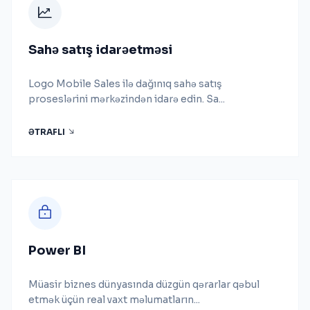
Sahə satış idarəetməsi
Logo Mobile Sales ilə dağınıq sahə satış
proseslərini mərkəzindən idarə edin. Sa...
ƏTRAFLI
Power BI
Müasir biznes dünyasında düzgün qərarlar qəbul
etmək üçün real vaxt məlumatların...