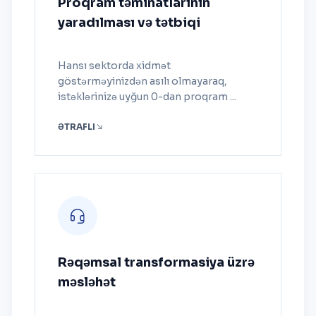
Proqram təminatlarının
yaradılması və tətbiqi
Hansı sektorda xidmət
göstərməyinizdən asılı olmayaraq,
istəklərinizə uyğun 0-dan proqram ...
ƏTRAFLI
Rəqəmsal transformasiya üzrə
məsləhət