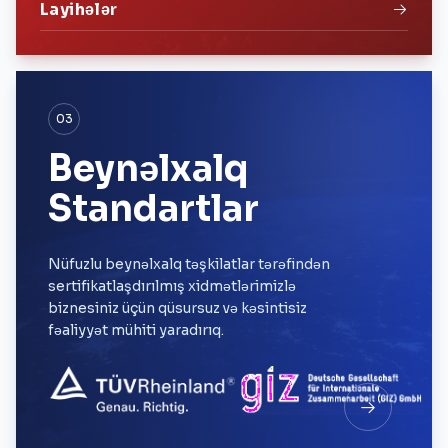
Layihələr
03
Beynəlxalq
Standartlar
Nüfuzlu beynəlxalq təşkilatlar tərəfindən
sertifikatlaşdırılmış xidmətlərimizlə
biznesiniz üçün qüsursuz və kəsintisiz
fəaliyyət mühiti yaradırıq.