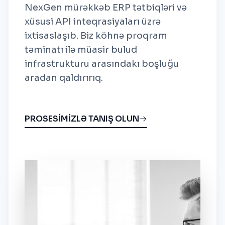
NexGen mürəkkəb ERP tətbiqləri və
xüsusi API inteqrasiyaları üzrə
ixtisaslaşıb. Biz köhnə proqram
təminatı ilə müasir bulud
infrastrukturu arasındakı boşluğu
aradan qaldırırıq.
PROSESİMİZLƏ TANIŞ OLUN