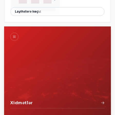
Layihələrə keç
Xidmətlər