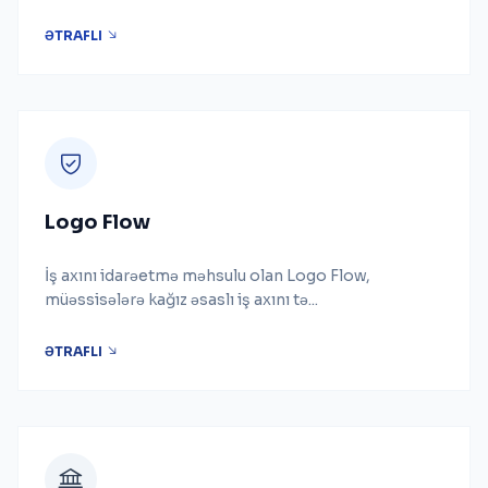
ƏTRAFLI
Logo Flow
İş axını idarəetmə məhsulu olan Logo Flow,
müəssisələrə kağız əsaslı iş axını tə...
ƏTRAFLI