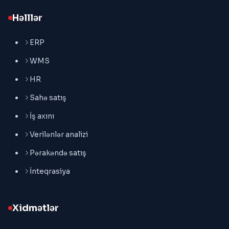
Həlllər
ERP
WMS
HR
Sahə satış
İş axını
Verilənlər analizi
Pərakəndə satış
İnteqrasiya
Xidmətlər