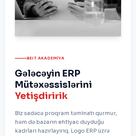
BEIT AKADEMIYA
Gələcəyin ERP
Mütəxəssislərini
Yetişdiririk
Biz sadəcə proqram təminatı qurmur,
həm də bazarın ehtiyac duyduğu
kadrları hazırlayırıq. Logo ERP üzrə